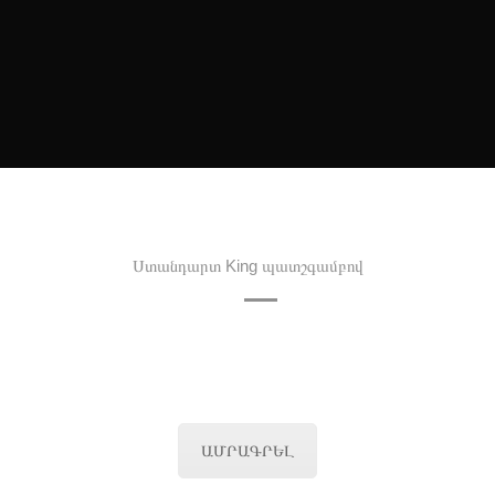
Ստանդարտ King պատշգամբով
ԱՄՐԱԳՐԵԼ